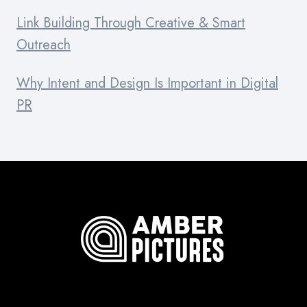
Link Building Through Creative & Smart
Outreach
Why Intent and Design Is Important in Digital
PR